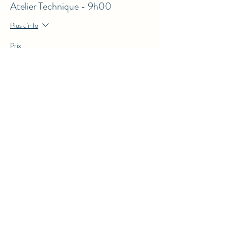
Atelier Technique - 9h00
Plus d'info
Prix
0,00 $CA
Vente expirée
Type de billet
Atelier de Création - 10h00
Plus d'info
Prix
0,00 $CA