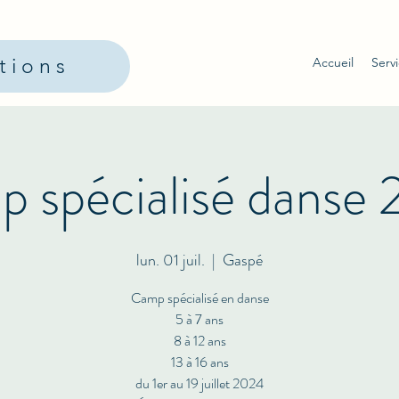
ptions
Accueil
Serv
 spécialisé danse
lun. 01 juil.
  |  
Gaspé
Camp spécialisé en danse
5 à 7 ans
8 à 12 ans
13 à 16 ans
du 1er au 19 juillet 2024