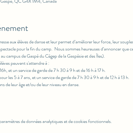
r, Gaspé, QC G4X 1M4, Canada
vénement
esse aux élèves de danse et leur permet d’améliorer leur force, leur souples
 spectacle pour la fin du camp.  Nous sommes heureuses d’annoncer que cet
é au campus de Gaspé du Cégep de la Gaspésie et des Îles).
lèves peuvent s'attendre à :
h, et un service de garde de 7 h 30 à 9 h et de 16 h à 17 h.
 les 5 à 7 ans, et un service de garde de 7 h 30 à 9 h et de 12 h à 13 h.
ns de leur âge et/ou de leur niveau en danse. 
paramètres de données analytiques et de cookies fonctionnels.