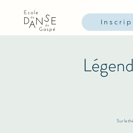
Inscri
Légenda
Sur le t