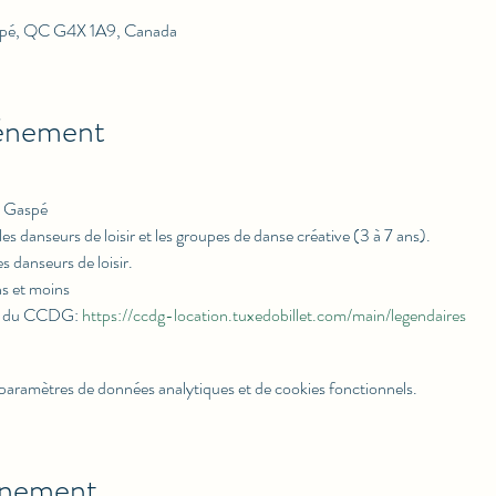
spé, QC G4X 1A9, Canada
vénement
e Gaspé
s danseurs de loisir et les groupes de danse créative (3 à 7 ans).
s danseurs de loisir.
ns et moins
rie du CCDG: 
https://ccdg-location.tuxedobillet.com/main/legendaires
paramètres de données analytiques et de cookies fonctionnels.
énement