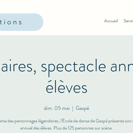
ptions
Accueil
Serv
ires, spectacle an
élèves
dim. 05 mai
  |  
Gaspé
hème des personnages légendaires, l'École de danse de Gaspé présente son 
annuel des élèves. Plus de 125 personnes sur scène.