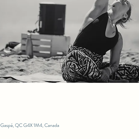
r, Gaspé, QC G4X 1M4, Canada