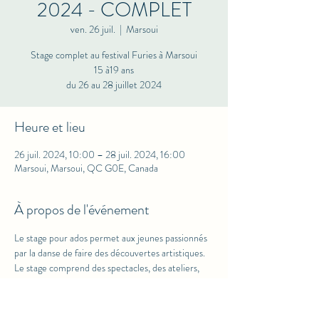
2024 - COMPLET
ven. 26 juil.
  |  
Marsoui
Stage complet au festival Furies à Marsoui
15 à19 ans
du 26 au 28 juillet 2024
Heure et lieu
26 juil. 2024, 10:00 – 28 juil. 2024, 16:00
Marsoui, Marsoui, QC G0E, Canada
À propos de l'événement
Le stage pour ados permet aux jeunes passionnés 
par la danse de faire des découvertes artistiques. 
Le stage comprend des spectacles, des ateliers, 
des rencontres avec les artistes, hébergement, 
repas et transport.
Notez que le stage 2024 affiche COMPLET.